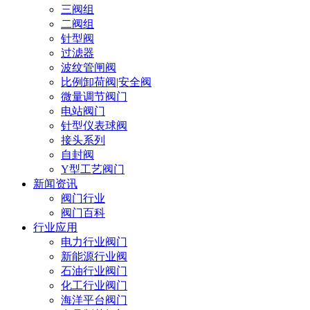
三阀组
二阀组
针型阀
过滤器
波纹管闸阀
比例卸荷阀|安全阀
微量调节阀门
电站阀门
针型仪表球阀
接头系列
自封阀
Y型工艺阀门
新闻资讯
阀门行业
阀门百科
行业应用
电力行业阀门
新能源行业阀
石油行业阀门
化工行业阀门
海洋平台阀门