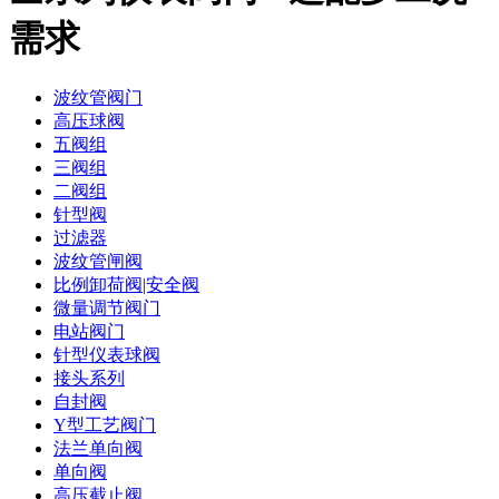
需求
波纹管阀门
高压球阀
五阀组
三阀组
二阀组
针型阀
过滤器
波纹管闸阀
比例卸荷阀|安全阀
微量调节阀门
电站阀门
针型仪表球阀
接头系列
自封阀
Y型工艺阀门
法兰单向阀
单向阀
高压截止阀