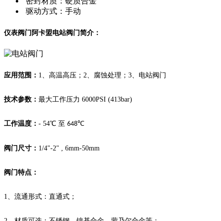
密封材质：硬质合金
驱动方式：手动
仪表阀门阿卡盟电站阀门简介：
应用范围：
1、高温高压；2、腐蚀处理；3、电站阀门
技术参数：
最大工作压力 6000PSI (413bar)
工作温度：
- 54℃ 至
℃
648
阀门尺寸：
1/4"-2" , 6mm-50mm
阀门特点：
1、流通形式：直通式；
2、材质可选：不锈钢、镍基合金、蒙乃尔合金等；