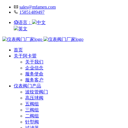
sales@mfamen.com
15851489497
语言：
中文
英文
首页
关于阿卡盟
关于我们
企业信念
服务使命
服务客户
仪表阀门产品
波纹管阀门
高压球阀
五阀组
三阀组
二阀组
针型阀
过滤器